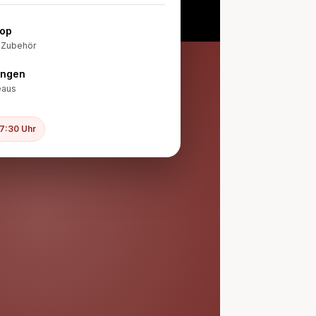
hop
 Zubehör
ungen
eaus
17:30 Uhr