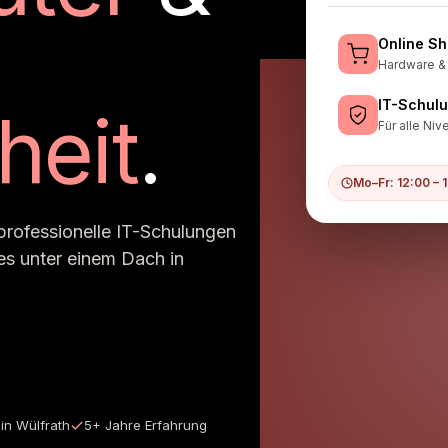
Online S
Hardware &
IT-Schul
heit
.
Für alle Niv
Mo–Fr: 12:00 – 
 professionelle IT-Schulungen
les unter einem Dach in
 in Wülfrath
5+ Jahre Erfahrung