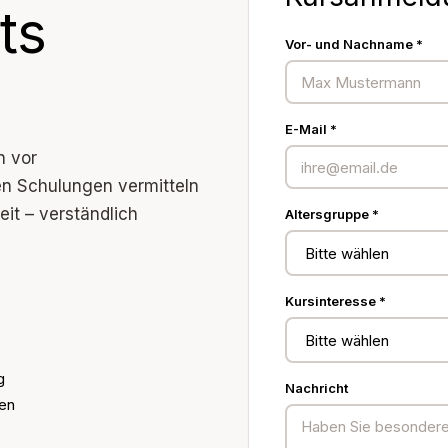
ts
Vor- und Nachname *
E-Mail *
n vor
n Schulungen vermitteln
eit – verständlich
Altersgruppe *
Kursinteresse *
g
Nachricht
nen