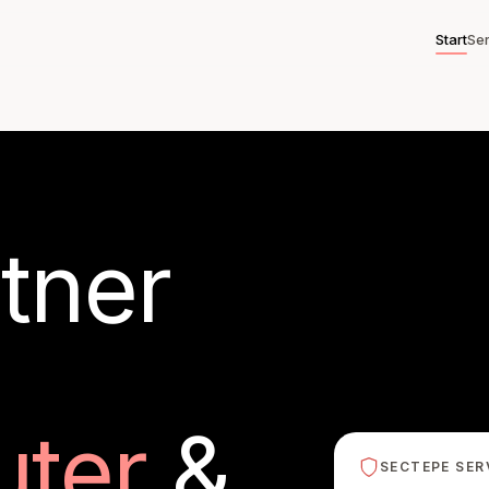
Start
Se
rtner
ter
&
SECTEPE SER